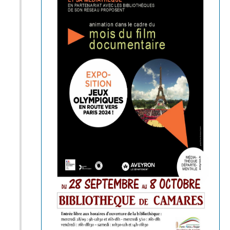
empreint de beaucoup de douceur,
de poésie qui gomment la violence
de ce sport et offre une peinture
impressionniste du Paris des
années 60. Lors de sa sortie, ce
film a eu un grand succès critique
avant d’être oublié durant 50 ans.
C’est l’occasion de découvrir ce
petit bijou cinématographique.
La séance sera suivie d’une
rencontre avec Federico Rossin,
historien du cinéma et
programmateur associé du mois du
film documentaire.
Mercredi 2 novembre à 20h30 à Fayet
(salle des fêtes) :
« Treize jours en France » film de
Claude LELOUCH et François