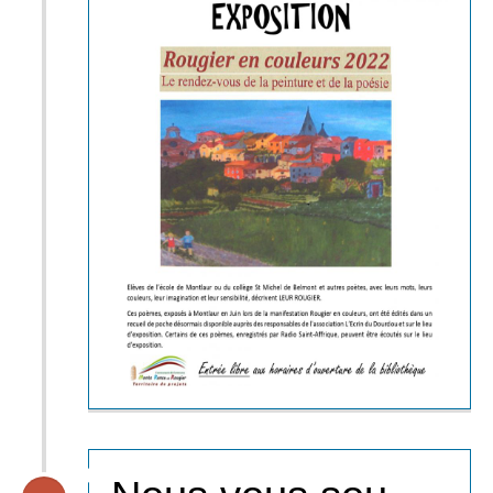
réalisé par Paulin Soumanou Vieyra,
pionnier du cinéma africain.
Mercredi 23 novembre à 20h30 à
Belmont-sur-Rance (salle des fêtes)
« Free to run », un film de Pierre
Morath,
Réalisé en 2016. « Free to run »
retrace l’histoire sociale de la course.
Si aujourd’hui ce sport est pratiqué
par des millions de personnes,
hommes et femmes de tous âges, la
liberté de courir n’a pas toujours été
une évidence. Il y a à peine 50 ans,
cette pratique était réservée aux
hommes et cantonnée aux stades.
Les femmes n’avaient pas le droit de
courir plus de 1500 mètres et la mixité