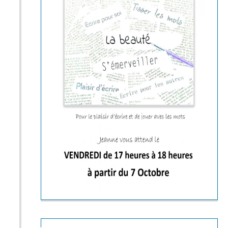
comprendre que ce documentaire,
initialement commande du CIO, ne fut
pas retenu comme film officiel de la
manifestation et fut très peu diffusé.
La séance sera suivie d’une rencontre
avec Federico Rossin, historien du
cinéma et programmateur associé du
mois du film documentaire.
Samedi 19 novembre à 17h à Saint-
Sernin-sur-Rance (salle Saint-Martin).
« Cassandro el exotico ! » film de
Marie LOSIER
précédé de « Lamb, la lutte
sénégalaise » film de Paulin
Soumanou Vieyra
Cassandro est le roi des Exoticos, ces
catcheurs mexicains travestis qui
dynamitent les préjugés dans un sport
pourtant fortement machiste. Devant