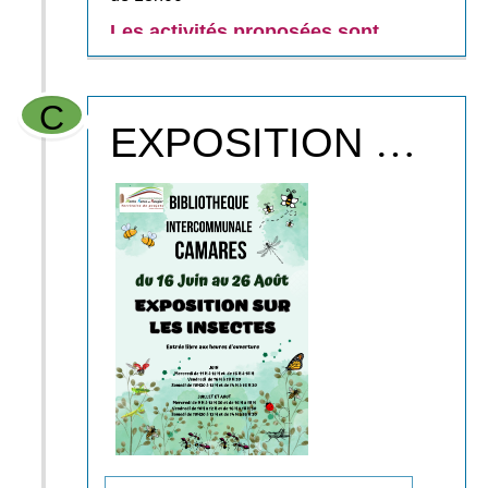
Les activités proposées sont
ouvertes aux plus petits comme
aux grands et
sont gratuites
.
C
A l'initiative du Centre de loisirs de
EXPOSITION DU 16 JUIN AU 26 AOUT
Camarès, la soirée se poursuivra
en musique...