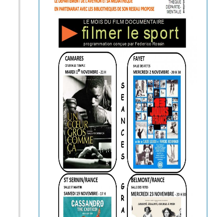
toutes, programmées dans les
cinémas ou dans les salles des
fêtes grâce à l’intervention de
l’association de cinéma itinérant
Mondes et Multitudes.
La sélection des films proposée a
été spécialement composée par
Federico Rossin, historien du
cinéma et programmateur associé.
Les bibliothèques de la
Communauté de communes Monts,
Rance et Rougier : Saint-Sernin-
sur-Rance, Fayet, Belmont-sur-
Rance et Camarès ont souhaité
s’associer à cette manifestation en
retenant 4 films, tout public, parmi
cette sélection, soit 4 manières
d’aborder le sport, de le
questionner, de l’envisager.