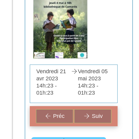
dredi 05
Vendredi 21
Vendredi 05
Vendr
 2023
avr 2023
mai 2023
avr 2
:23 -
14h:23 -
14h:23 -
14h:2
:23
01h:23
01h:23
01h:2
Préc
Suiv