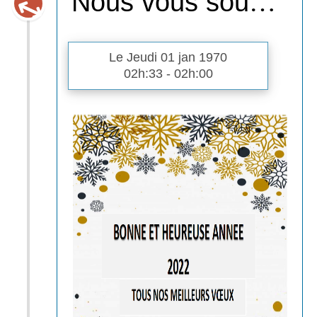
Nous vous souhaitons une
était exclue.
Ce documentaire, basé sur des
images d’archives et des interviews,
raconte l’émergence d’une course
Le Jeudi 01 jan 1970
populaire et le combat d’hommes et
02h:33 - 02h:00
de femmes pour accéder à ce sport,
l’ouvrir au monde.
La projection sera suivie d’une
rencontre en visioconférence avec
Pierre Morath, le réalisateur et
Fabrice Estève, le producteur.
Vous pouvez retrouver le programme
complet du Mois du Film
Documentaire dans vos bibliothèques
et nombreux commerces ou en ligne
sur le site de la médiathèque
départementale :
https://mediatheque.aveyron.fr/action-
culturelle-animation/le-mois-du-film-