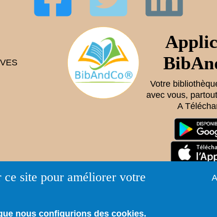
Applic
BibAn
YVES
Votre bibliothèq
avec vous, partout
A Télécha
 ce site pour améliorer votre
A
que nous configurions des cookies.