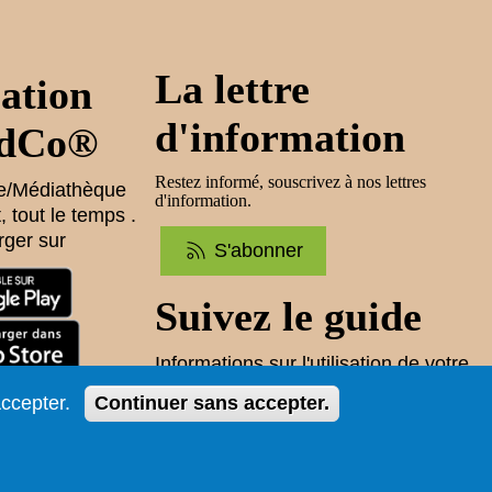
La lettre
ation
d'information
dCo®
Restez informé, souscrivez à nos lettres
ue/Médiathèque
d'information.
, tout le temps .
rger sur
S'abonner
Suivez le guide
Informations sur l'utilisation de votre
compte adhérent
ccepter.
Continuer sans accepter.
Voir le guide