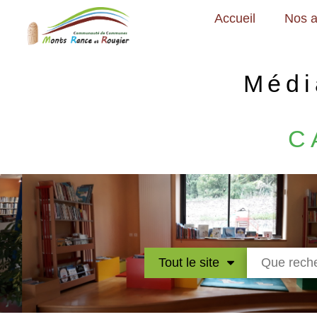
Aller
Accueil
Nos a
au
contenu
principal
Médi
C
Tout le site