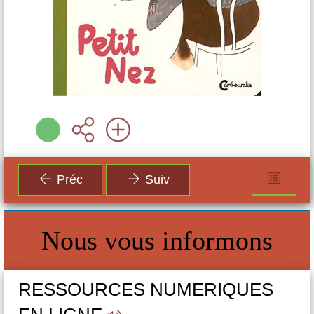
Préc
Suiv
Nous vous informons
RESSOURCES NUMERIQUES
R