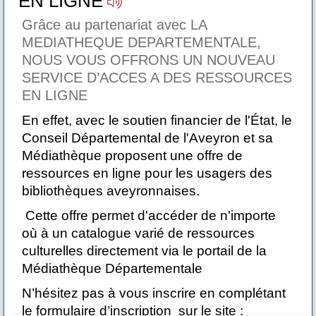
EN LIGNE
E
Grâce au partenariat avec LA
Gr
MEDIATHEQUE DEPARTEMENTALE,
M
NOUS VOUS OFFRONS UN NOUVEAU
N
ES
SERVICE D’ACCES A DES RESSOURCES
S
EN LIGNE
E
 le
En effet, avec le soutien financier de l'État, le
En
Conseil Départemental de l'Aveyron et sa
Co
Médiathèque proposent une offre de
Mé
ressources en ligne pour les usagers des
re
bibliothèques aveyronnaises.
bi
Cette offre permet d'accéder de n'importe
Ce
où à un catalogue varié de ressources
où
culturelles directement via le portail de la
cu
Médiathèque Départementale
Mé
nt
N’hésitez pas à vous inscrire en complétant
N’
le formulaire d’inscription sur le site :
le