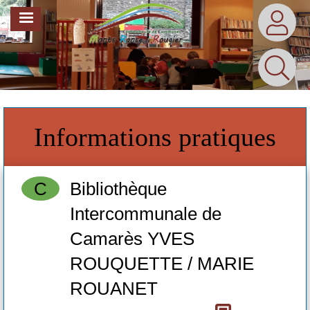
Aller
MENU
au
contenu
principal
Informations pratiques
C
Bibliothèque
Intercommunale de
Camarès YVES
ROUQUETTE / MARIE
05
bi
ROUANET
fa