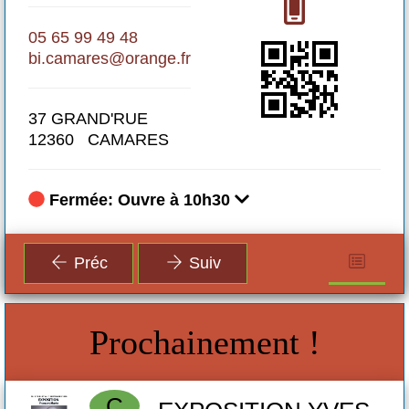
05 65 99 49 48
Al
bi.camares@orange.fr
1
37 GRAND'RUE
12360 CAMARES
Fermée: Ouvre à 10h30
Préc
Suiv
Prochainement !
C